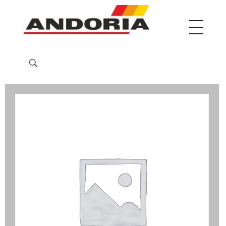
Phlox Architect
Just another Phlox WP Theme - Free Demos site