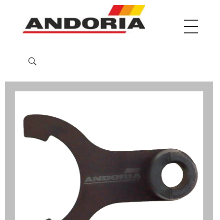
Phlox Architect
Just another Phlox WP Theme - Free Demos site